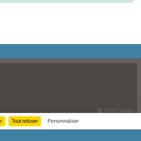
45707
visites
r
Tout refuser
Personnaliser
Informations légales
Signaler un contenu inapproprié