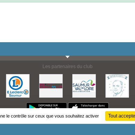
Les partenaires du club
nne le contrôle sur ceux que vous souhaitez activer
Tout accepte