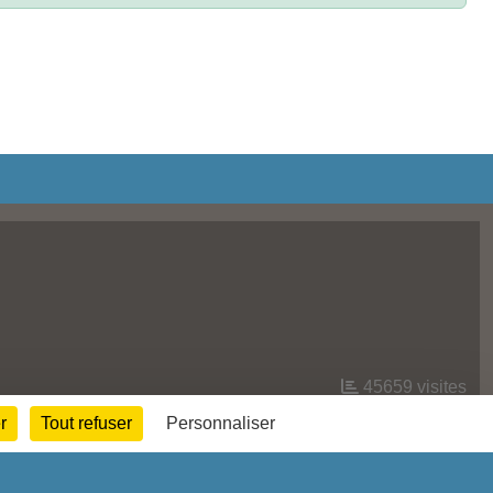
45659
visites
r
Tout refuser
Personnaliser
Informations légales
Signaler un contenu inapproprié