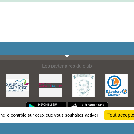
Les partenaires du club
nne le contrôle sur ceux que vous souhaitez activer
Tout accepte